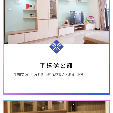
平鎮侯公館
平鎮侯公館
平鎮侯公館 不用多說！請指名找花子～ 服務一級棒！