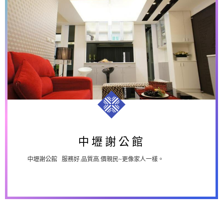
中壢謝公館
中壢謝公館
中壢謝公館 服務好.品質高.價親民~更像家人一樣。