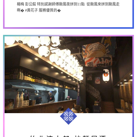
楊梅 彭公館 特別感謝師傅颱風夜拼到11點 從颱風來拼到颱風走
啊� #黃花子 服務優質的�
竹北涼太郎 拉麵居酒